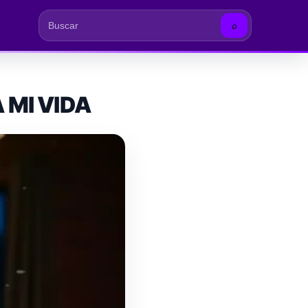
⌕
Buscar
 MI VIDA