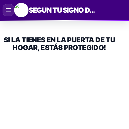
Saltar
SEGÚN TU SIGNO DEL ZODIACO
al
contenido
SI LA TIENES EN LA PUERTA DE TU
HOGAR, ESTÁS PROTEGIDO!