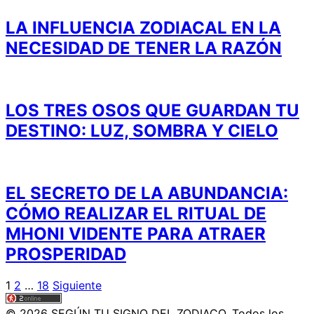
LA INFLUENCIA ZODIACAL EN LA
NECESIDAD DE TENER LA RAZÓN
LOS TRES OSOS QUE GUARDAN TU
DESTINO: LUZ, SOMBRA Y CIELO
EL SECRETO DE LA ABUNDANCIA:
CÓMO REALIZAR EL RITUAL DE
MHONI VIDENTE PARA ATRAER
PROSPERIDAD
Paginación
1
2
…
18
Siguiente
de
© 2026 SEGÚN TU SIGNO DEL ZODIACO. Todos los