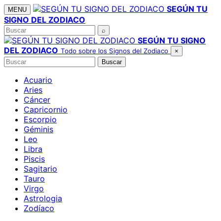
Saltar
SEGÚN TU
MENU
al
SIGNO DEL ZODIACO
contenido
Buscar
⌕
SEGÚN TU SIGNO
DEL ZODIACO
Todo sobre los Signos del Zodiaco
×
Buscar
Buscar
Acuario
Aries
Cáncer
Capricornio
Escorpio
Géminis
Leo
Libra
Piscis
Sagitario
Tauro
Virgo
Astrologia
Zodíaco