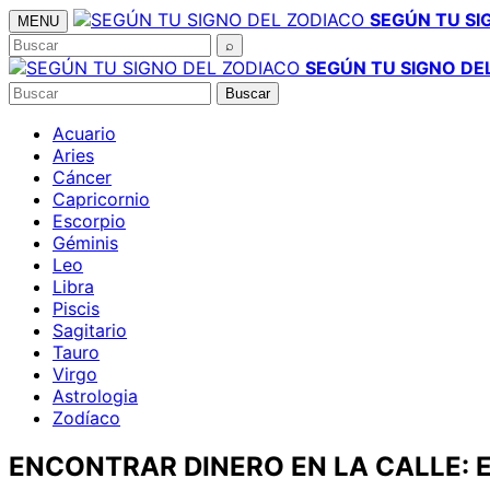
Saltar
SEGÚN TU SI
MENU
al
Buscar
⌕
contenido
SEGÚN TU SIGNO DE
Buscar
Buscar
Acuario
Aries
Cáncer
Capricornio
Escorpio
Géminis
Leo
Libra
Piscis
Sagitario
Tauro
Virgo
Astrologia
Zodíaco
ENCONTRAR DINERO EN LA CALLE: 