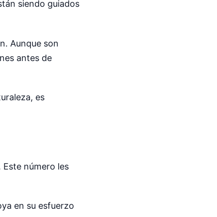
stán siendo guiados
ión. Aunque son
ones antes de
uraleza, es
. Este número les
poya en su esfuerzo