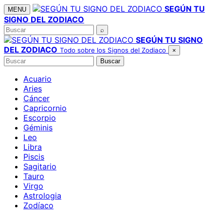
Saltar
SEGÚN TU
MENU
al
SIGNO DEL ZODIACO
contenido
Buscar
⌕
SEGÚN TU SIGNO
DEL ZODIACO
Todo sobre los Signos del Zodiaco
×
Buscar
Buscar
Acuario
Aries
Cáncer
Capricornio
Escorpio
Géminis
Leo
Libra
Piscis
Sagitario
Tauro
Virgo
Astrologia
Zodíaco