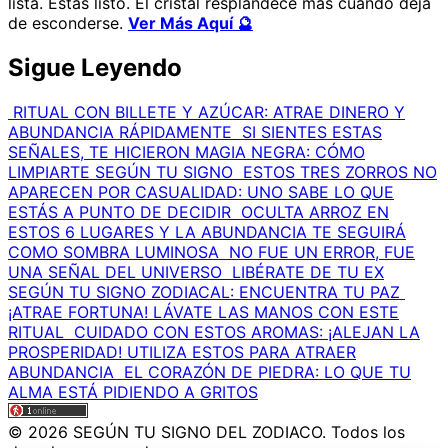
lista. Estás listo. El cristal resplandece más cuando deja
de esconderse.
Ver Más Aquí 🔮
Sigue Leyendo
RITUAL CON BILLETE Y AZÚCAR: ATRAE DINERO Y
ABUNDANCIA RÁPIDAMENTE
SI SIENTES ESTAS
SEÑALES, TE HICIERON MAGIA NEGRA: CÓMO
LIMPIARTE SEGÚN TU SIGNO
ESTOS TRES ZORROS NO
APARECEN POR CASUALIDAD: UNO SABE LO QUE
ESTÁS A PUNTO DE DECIDIR
OCULTA ARROZ EN
ESTOS 6 LUGARES Y LA ABUNDANCIA TE SEGUIRÁ
COMO SOMBRA LUMINOSA
NO FUE UN ERROR, FUE
UNA SEÑAL DEL UNIVERSO
LIBÉRATE DE TU EX
SEGÚN TU SIGNO ZODIACAL: ENCUENTRA TU PAZ
¡ATRAE FORTUNA! LÁVATE LAS MANOS CON ESTE
RITUAL
CUIDADO CON ESTOS AROMAS: ¡ALEJAN LA
PROSPERIDAD! UTILIZA ESTOS PARA ATRAER
ABUNDANCIA
EL CORAZÓN DE PIEDRA: LO QUE TU
ALMA ESTÁ PIDIENDO A GRITOS
© 2026 SEGÚN TU SIGNO DEL ZODIACO. Todos los