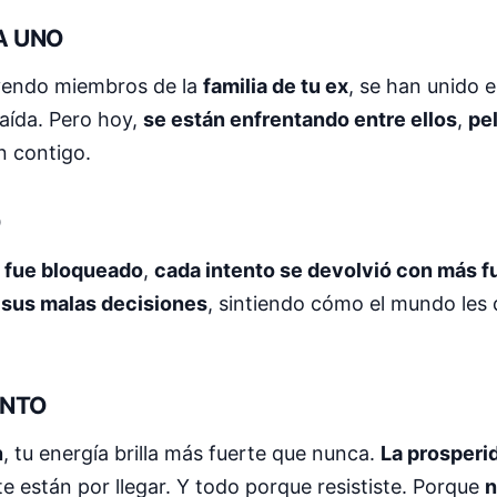
A UNO
uyendo miembros de la
familia de tu ex
, se han unido e
aída. Pero hoy,
se están enfrentando entre ellos
,
pel
n contigo.
O
 fue bloqueado
,
cada intento se devolvió con más f
n
sus malas decisiones
, sintiendo cómo el mundo les d
ENTO
n
, tu energía brilla más fuerte que nunca.
La prosperi
e están por llegar. Y todo porque resististe. Porque
n