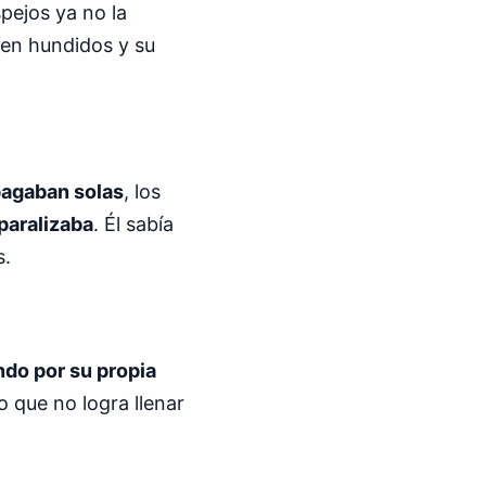
spejos ya no la
 ven hundidos y su
pagaban solas
, los
 paralizaba
. Él sabía
s.
do por su propia
o que no logra llenar