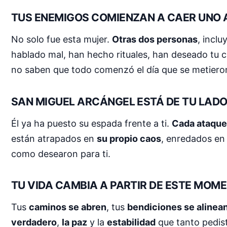
TUS ENEMIGOS COMIENZAN A CAER UNO 
No solo fue esta mujer.
Otras dos personas
, incl
hablado mal, han hecho rituales, han deseado tu c
no saben que todo comenzó el día que se metiero
SAN MIGUEL ARCÁNGEL ESTÁ DE TU LAD
Él ya ha puesto su espada frente a ti.
Cada ataque
están atrapados en
su propio caos
, enredados e
como desearon para ti.
TU VIDA CAMBIA A PARTIR DE ESTE MOM
Tus
caminos se abren
, tus
bendiciones se alinea
verdadero
,
la paz
y la
estabilidad
que tanto pedist