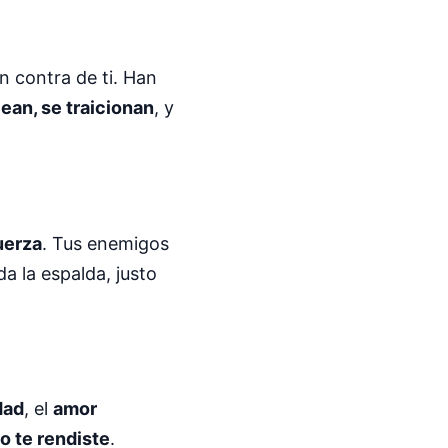
n contra de ti. Han
ean, se traicionan
, y
uerza
. Tus enemigos
a la espalda, justo
dad
, el
amor
o te rendiste
.