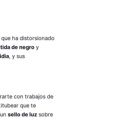
 que ha distorsionado
tida de negro
y
idia
, y sus
rarte con trabajos de
titubear que te
 un
sello de luz
sobre