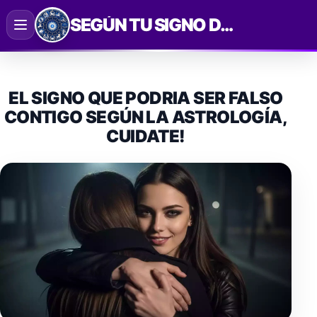
Saltar
SEGÚN TU SIGNO DEL ZODIACO
al
contenido
EL SIGNO QUE PODRIA SER FALSO
CONTIGO SEGÚN LA ASTROLOGÍA,
CUIDATE!