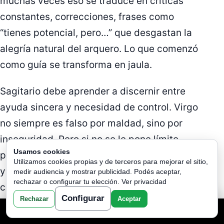
muchas veces eso se traduce en críticas
constantes, correcciones, frases como
“tienes potencial, pero…” que desgastan la
alegría natural del arquero. Lo que comenzó
como guía se transforma en jaula.
Sagitario debe aprender a discernir entre
ayuda sincera y necesidad de control. Virgo
no siempre es falso por maldad, sino por
inseguridad. Pero si no se le pone límite,
Usamos cookies
puede terminar sofocando la esencia salvaje
Utilizamos cookies propias y de terceros para mejorar el sitio,
y luminosa de Sagitario. Y eso sería un
medir audiencia y mostrar publicidad. Podés aceptar,
rechazar o configurar tu elección.
Ver privacidad
crimen astral.
Ver Más Aquí
Configurar
Rechazar
Aceptar
TU LECTURA AQUI
CAPRICORNIO: GÉMINIS FINGE