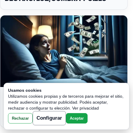
Usamos cookies
NUNCA HAGAS ESTAS CUATRO
Utilizamos cookies propias y de terceros para mejorar el sitio,
COSAS ANTES DE IRTE A DORMIR, EL
medir audiencia y mostrar publicidad. Podés aceptar,
DINERO SE IRÁ VOLANDO Y NUNCA
rechazar o configurar tu elección.
Ver privacidad
MÁS REGRESARÁ!
Configurar
Rechazar
Aceptar