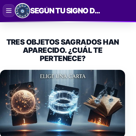
Saltar
SEGÚN TU SIGNO DEL ZODIACO
al
contenido
TRES OBJETOS SAGRADOS HAN
APARECIDO. ¿CUÁL TE
PERTENECE?