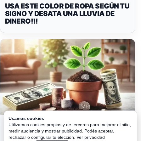
USA ESTE COLOR DE ROPA SEGÚN TU
SIGNO Y DESATA UNA LLUVIA DE
DINERO!!!
Usamos cookies
DÓNDE COLOCAR LAS MONEDAS
Utilizamos cookies propias y de terceros para mejorar el sitio,
PARA ATRAER ABUNDANCIA Y
medir audiencia y mostrar publicidad. Podés aceptar,
PROSPERIDAD
rechazar o configurar tu elección.
Ver privacidad