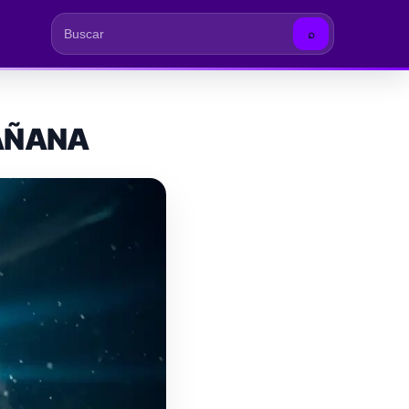
⌕
Buscar
MAÑANA