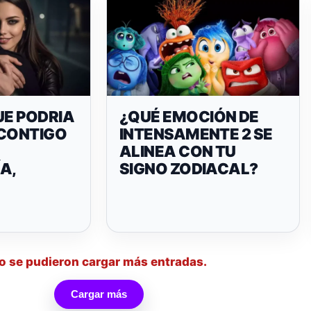
UE PODRIA
¿QUÉ EMOCIÓN DE
 CONTIGO
INTENSAMENTE 2 SE
ALINEA CON TU
A,
SIGNO ZODIACAL?
o se pudieron cargar más entradas.
Cargar más