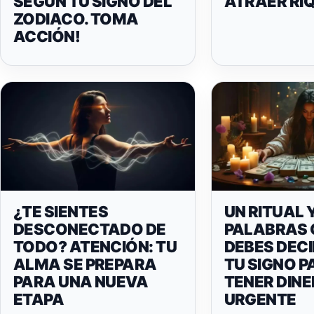
SEGÚN TU SIGNO DEL
ATRAER RI
ZODIACO. TOMA
ACCIÓN!
¿TE SIENTES
UN RITUAL 
DESCONECTADO DE
PALABRAS 
TODO? ATENCIÓN: TU
DEBES DEC
ALMA SE PREPARA
TU SIGNO P
PARA UNA NUEVA
TENER DIN
ETAPA
URGENTE