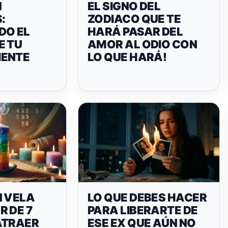
N
EL SIGNO DEL
:
ZODIACO QUE TE
DO EL
HARÁ PASAR DEL
E TU
AMOR AL ODIO CON
IENTE
LO QUE HARÁ!
N VELA
LO QUE DEBES HACER
 DE 7
PARA LIBERARTE DE
ATRAER
ESE EX QUE AÚN NO