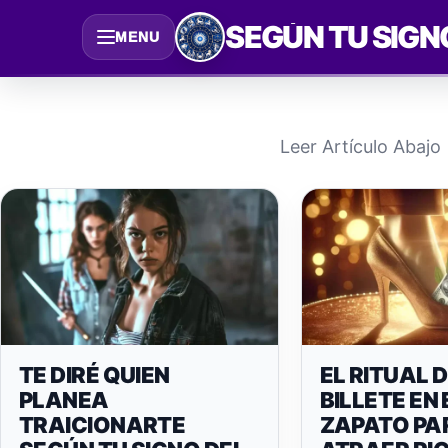
Saltar
SEGÚN TU SIGN
MENU
al
contenido
Leer Artículo Abajo
TE DIRÉ QUIEN
EL RITUAL 
PLANEA
BILLETE EN 
TRAICIONARTE
ZAPATO PA