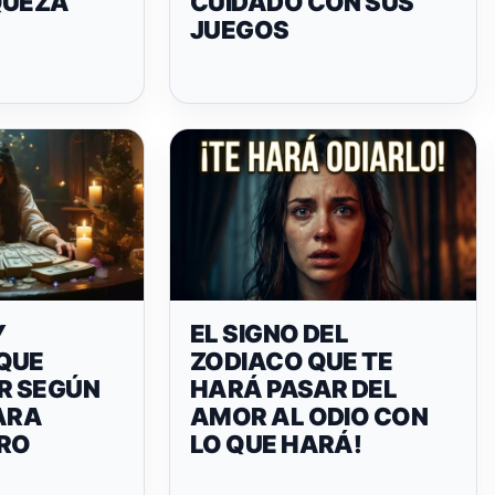
QUEZA
CUIDADO CON SUS
JUEGOS
Y
EL SIGNO DEL
QUE
ZODIACO QUE TE
IR SEGÚN
HARÁ PASAR DEL
ARA
AMOR AL ODIO CON
ERO
LO QUE HARÁ!