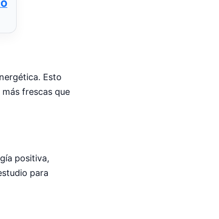
RO
nergética. Esto
s más frescas que
ía positiva,
estudio para