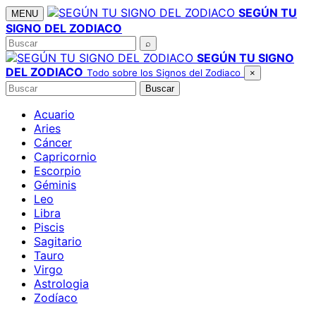
Saltar
SEGÚN TU
MENU
al
SIGNO DEL ZODIACO
contenido
Buscar
⌕
SEGÚN TU SIGNO
DEL ZODIACO
Todo sobre los Signos del Zodiaco
×
Buscar
Buscar
Acuario
Aries
Cáncer
Capricornio
Escorpio
Géminis
Leo
Libra
Piscis
Sagitario
Tauro
Virgo
Astrologia
Zodíaco