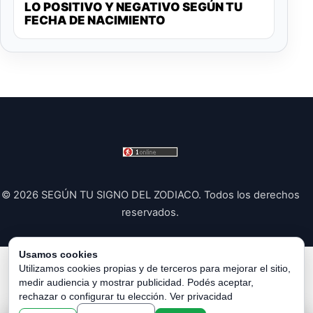
LO POSITIVO Y NEGATIVO SEGÚN TU
FECHA DE NACIMIENTO
© 2026 SEGÚN TU SIGNO DEL ZODIACO. Todos los derechos
reservados.
Usamos cookies
Política de Privacidad
|
Política de Cookies
|
Configurar
Utilizamos cookies propias y de terceros para mejorar el sitio,
medir audiencia y mostrar publicidad. Podés aceptar,
Cookies
|
Términos y Condiciones
|
Contacto
|
Sobre
rechazar o configurar tu elección.
Ver privacidad
Nosotros
|
Aviso Legal