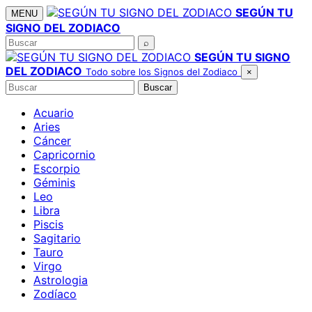
Saltar
SEGÚN TU
MENU
al
SIGNO DEL ZODIACO
contenido
Buscar
⌕
SEGÚN TU SIGNO
DEL ZODIACO
Todo sobre los Signos del Zodiaco
×
Buscar
Buscar
Acuario
Aries
Cáncer
Capricornio
Escorpio
Géminis
Leo
Libra
Piscis
Sagitario
Tauro
Virgo
Astrologia
Zodíaco