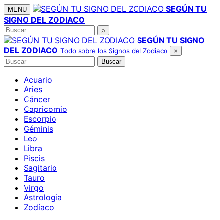
Saltar
SEGÚN TU
MENU
al
SIGNO DEL ZODIACO
contenido
Buscar
⌕
SEGÚN TU SIGNO
DEL ZODIACO
Todo sobre los Signos del Zodiaco
×
Buscar
Buscar
Acuario
Aries
Cáncer
Capricornio
Escorpio
Géminis
Leo
Libra
Piscis
Sagitario
Tauro
Virgo
Astrologia
Zodíaco