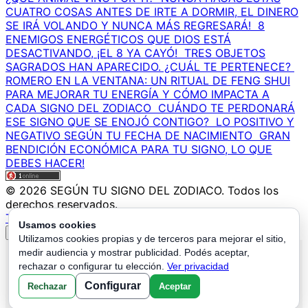
CUATRO COSAS ANTES DE IRTE A DORMIR, EL DINERO
SE IRÁ VOLANDO Y NUNCA MÁS REGRESARÁ!
8
ENEMIGOS ENERGÉTICOS QUE DIOS ESTÁ
DESACTIVANDO, ¡EL 8 YA CAYÓ!
TRES OBJETOS
SAGRADOS HAN APARECIDO. ¿CUÁL TE PERTENECE?
ROMERO EN LA VENTANA: UN RITUAL DE FENG SHUI
PARA MEJORAR TU ENERGÍA Y CÓMO IMPACTA A
CADA SIGNO DEL ZODIACO
CUÁNDO TE PERDONARÁ
ESE SIGNO QUE SE ENOJÓ CONTIGO?
LO POSITIVO Y
NEGATIVO SEGÚN TU FECHA DE NACIMIENTO
GRAN
BENDICIÓN ECONÓMICA PARA TU SIGNO, LO QUE
DEBES HACER!
© 2026 SEGÚN TU SIGNO DEL ZODIACO. Todos los
derechos reservados.
TU LECTURA AQUI
Usamos cookies
↑
Utilizamos cookies propias y de terceros para mejorar el sitio,
medir audiencia y mostrar publicidad. Podés aceptar,
Política de Privacidad
|
Política de Cookies
|
Configurar
rechazar o configurar tu elección.
Ver privacidad
Cookies
|
Términos y Condiciones
|
Contacto
|
Sobre
Configurar
Rechazar
Aceptar
Nosotros
|
Aviso Legal