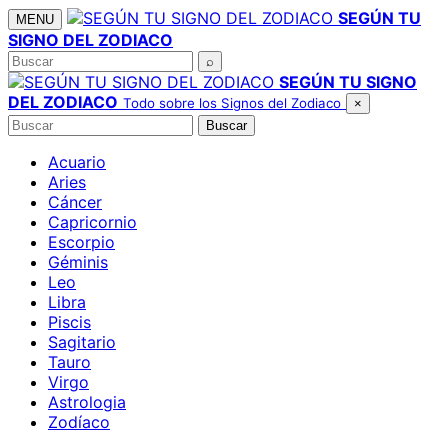
Saltar
SEGÚN TU
MENU
al
SIGNO DEL ZODIACO
contenido
Buscar
⌕
SEGÚN TU SIGNO
DEL ZODIACO
Todo sobre los Signos del Zodiaco
×
Buscar
Buscar
Acuario
Aries
Cáncer
Capricornio
Escorpio
Géminis
Leo
Libra
Piscis
Sagitario
Tauro
Virgo
Astrologia
Zodíaco