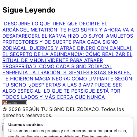
Sigue Leyendo
DESCUBRE LO QUE TIENE QUE DECIRTE EL
ARCÁNGEL METATRÓN
TE HIZO SUFRIR Y AHORA VA A
DESAPARECER!. EL KARMA HIZO LO SUYO!
AMULETOS
PROTECTORES Y DE SUERTE PARA CADA SIGNO
ZODIACAL
DUERMES Y ATRAE DINERO CON CANELA!
EL SECRETO DE LA ABUNDANCIA: CÓMO REALIZAR EL
RITUAL DE MHONI VIDENTE PARA ATRAER
PROSPERIDAD
CÓMO CADA SIGNO ZODIACAL
ENFRENTA LA TRAICIÓN
SI SIENTES ESTAS SEÑALES,
TE HICIERON MAGIA NEGRA: CÓMO LIMPIARTE SEGÚN
TU SIGNO
¿DESPIERTAS A LAS 3 AM? PUEDE SER
ALGO ESPECIAL
LO QUE TE PERSIGUE ESTÁ POR
TODOS LADOS Y MÁS CERCA QUE NUNCA
© 2026 SEGÚN TU SIGNO DEL ZODIACO. Todos los
derechos reservados.
TU LECTURA AQUI
Usamos cookies
↑
Utilizamos cookies propias y de terceros para mejorar el sitio,
medir audiencia y mostrar publicidad. Podés aceptar,