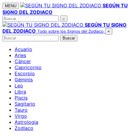
Saltar
SEGÚN TU
MENU
al
SIGNO DEL ZODIACO
contenido
Buscar
⌕
SEGÚN TU SIGNO
DEL ZODIACO
Todo sobre los Signos del Zodiaco
×
Buscar
Buscar
Acuario
Aries
Cáncer
Capricornio
Escorpio
Géminis
Leo
Libra
Piscis
Sagitario
Tauro
Virgo
Astrologia
Zodíaco