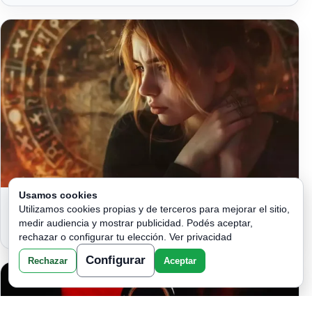
Usamos cookies
CÓMO CADA SIGNO ZODIACAL
Utilizamos cookies propias y de terceros para mejorar el sitio,
ENFRENTA LA TRAICIÓN
medir audiencia y mostrar publicidad. Podés aceptar,
rechazar o configurar tu elección.
Ver privacidad
Configurar
Rechazar
Aceptar