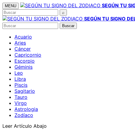
Saltar
SEGÚN TU SI
MENU
al
Buscar
⌕
contenido
SEGÚN TU SIGNO DE
Buscar
Buscar
Acuario
Aries
Cáncer
Capricornio
Escorpio
Géminis
Leo
Libra
Piscis
Sagitario
Tauro
Virgo
Astrologia
Zodíaco
Leer Artículo Abajo