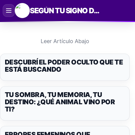
Saltar
SEGÚN TU SIGNO DEL ZODIACO
al
contenido
Leer Artículo Abajo
DESCUBRÍ EL PODER OCULTO QUE TE
ESTÁ BUSCANDO
TU SOMBRA, TU MEMORIA, TU
DESTINO: ¿QUÉ ANIMAL VINO POR
TI?
ERRORES FEMENINOS QUE