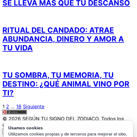
SE LLEVA MÁS QUE TU DESCANSO
RITUAL DEL CANDADO: ATRAE
ABUNDANCIA, DINERO Y AMOR A
TU VIDA
TU SOMBRA, TU MEMORIA, TU
DESTINO: ¿QUÉ ANIMAL VINO POR
TI?
Paginación
1
2
…
18
Siguiente
de
© 2026 SEGÚN TU SIGNO DEL ZODIACO. Todos los
entradas
derechos reservados.
Usamos cookies
↑
Utilizamos cookies propias y de terceros para mejorar el sitio,