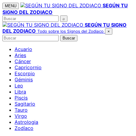
Saltar
SEGÚN TU
MENU
al
SIGNO DEL ZODIACO
contenido
Buscar
⌕
SEGÚN TU SIGNO
DEL ZODIACO
Todo sobre los Signos del Zodiaco
×
Buscar
Buscar
Acuario
Aries
Cáncer
Capricornio
Escorpio
Géminis
Leo
Libra
Piscis
Sagitario
Tauro
Virgo
Astrologia
Zodíaco