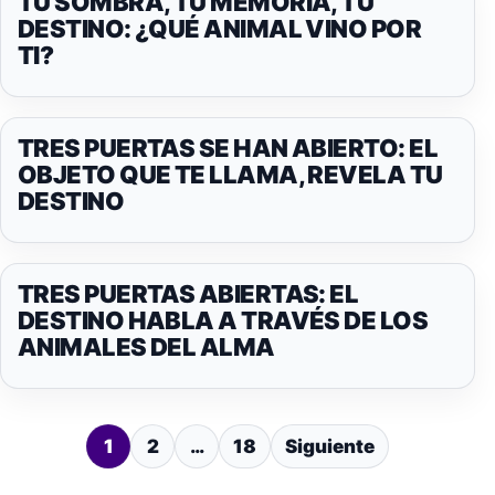
TU SOMBRA, TU MEMORIA, TU
DESTINO: ¿QUÉ ANIMAL VINO POR
TI?
TRES PUERTAS SE HAN ABIERTO: EL
OBJETO QUE TE LLAMA, REVELA TU
DESTINO
TRES PUERTAS ABIERTAS: EL
DESTINO HABLA A TRAVÉS DE LOS
ANIMALES DEL ALMA
PAGINACIÓN
1
2
…
18
Siguiente
DE