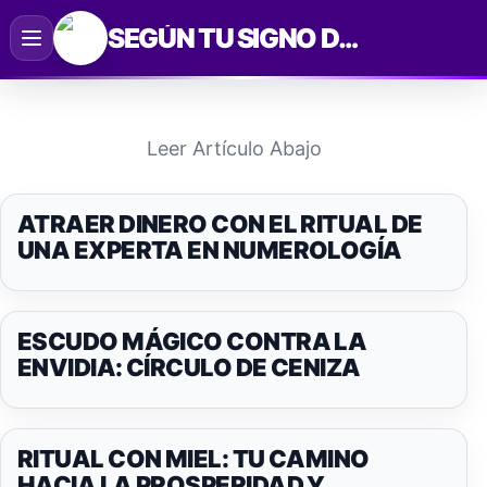
Saltar
SEGÚN TU SIGNO DEL ZODIACO
al
contenido
Leer Artículo Abajo
ATRAER DINERO CON EL RITUAL DE
UNA EXPERTA EN NUMEROLOGÍA
ESCUDO MÁGICO CONTRA LA
ENVIDIA: CÍRCULO DE CENIZA
RITUAL CON MIEL: TU CAMINO
HACIA LA PROSPERIDAD Y