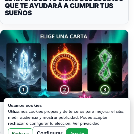
QUE TE AYUDARÁ A CUMPLIR TUS
SUEÑOS
Usamos cookies
UNA DE ESTAS RUNAS TE HA ESTADO
Utilizamos cookies propias y de terceros para mejorar el sitio,
OBSERVANDO: NO LA ELEGISTE,
medir audiencia y mostrar publicidad. Podés aceptar,
ELLA TE RECONOCIÓ
rechazar o configurar tu elección.
Ver privacidad
Configurar
Rechazar
Aceptar