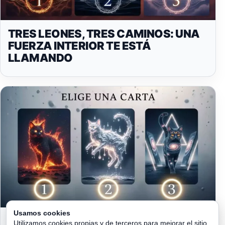
TRES LEONES, TRES CAMINOS: UNA
FUERZA INTERIOR TE ESTÁ
LLAMANDO
Usamos cookies
TRES GATOS GUARDIANES DEL
Utilizamos cookies propias y de terceros para mejorar el sitio,