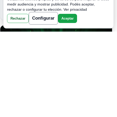
DESTINO: EL QUE ELIJAS CAMBIARÁ
medir audiencia y mostrar publicidad. Podés aceptar,
TU REALIDAD
rechazar o configurar tu elección.
Ver privacidad
Configurar
Rechazar
Aceptar
SI PONES ESTO EN TU CAMA, TUS
PROBLEMAS DE DINERO
TERMINARÁN