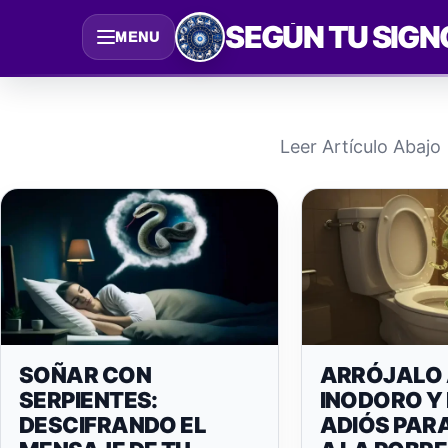
Saltar
SEGÚN TU SIGN
MENU
al
contenido
Leer Artículo Abajo
SOÑAR CON
ARRÓJALO 
SERPIENTES:
INODORO Y 
DESCIFRANDO EL
ADIÓS PAR