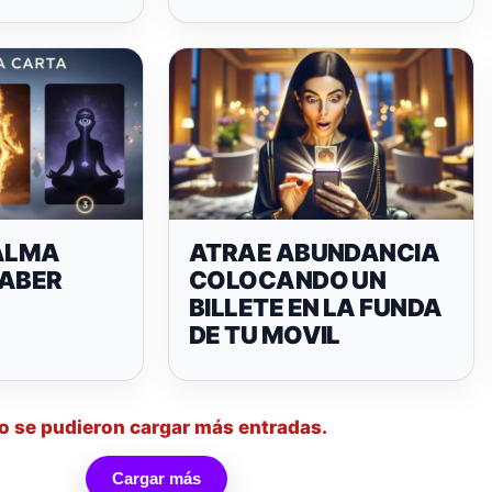
 ALMA
ATRAE ABUNDANCIA
SABER
COLOCANDO UN
BILLETE EN LA FUNDA
DE TU MOVIL
o se pudieron cargar más entradas.
Cargar más