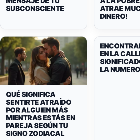
MENSAJE DE TU
A LA POBRE
SUBCONSCIENTE
ATRAE MU
DINERO!
ENCONTRAR
EN LA CALLE
SIGNIFICA
LA NUMERO
QUÉ SIGNIFICA
SENTIRTE ATRAÍDO
POR ALGUIEN MÁS
MIENTRAS ESTÁS EN
PAREJA SEGÚN TU
SIGNO ZODIACAL