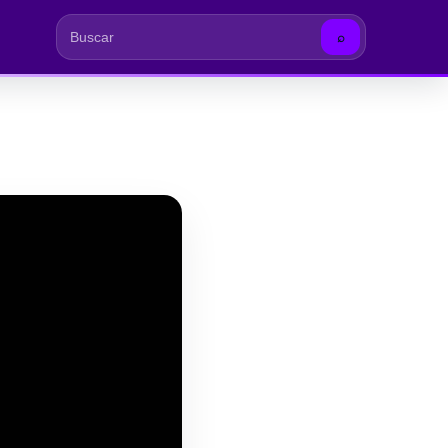
⌕
Buscar