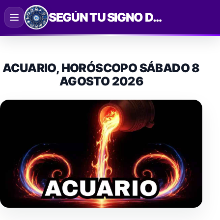
Saltar
SEGÚN TU SIGNO DEL ZODIACO
al
contenido
ACUARIO, HORÓSCOPO SÁBADO 8
AGOSTO 2026