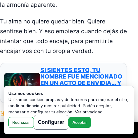
la armonía aparente.
Tu alma no quiere quedar bien. Quiere
sentirse bien. Y eso empieza cuando dejás de
intentar que todo encaje, para permitirte
encajar vos con tu propia verdad.
SI SIENTES ESTO, TU
NOMBRE FUE MENCIONADO
EN UN ACTO DE ENVIDIA… Y
TE HAN ENVIADO ENERGÍA
Usamos cookies
MUY BAJA.
Utilizamos cookies propias y de terceros para mejorar el sitio,
medir audiencia y mostrar publicidad. Podés aceptar,
rechazar o configurar tu elección.
Ver privacidad
Decreto: Yo elijo mi paz interior, aunque
Configurar
Rechazar
Aceptar
eso implique romper con lo que aparentaba
TU LECTURA AQUI
equilibrio.