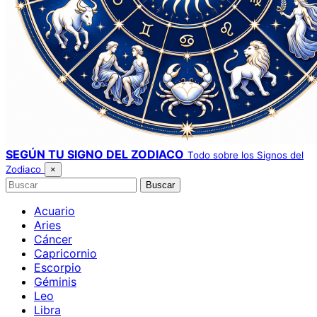
SEGÚN TU SIGNO DEL ZODIACO
Todo sobre los Signos del
Zodiaco
×
Buscar
Buscar
Acuario
Aries
Cáncer
Capricornio
Escorpio
Géminis
Leo
Libra