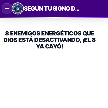
Saltar
SEGÚN TU SIGNO DEL ZODIACO
al
contenido
8 ENEMIGOS ENERGÉTICOS QUE
DIOS ESTÁ DESACTIVANDO, ¡EL 8
YA CAYÓ!