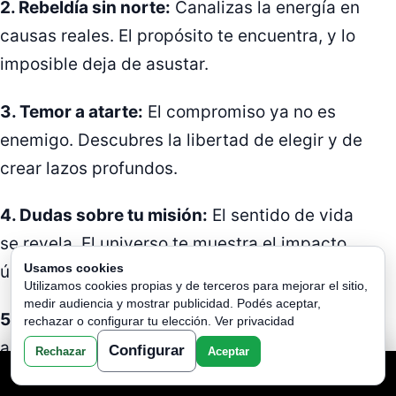
2. Rebeldía sin norte:
Canalizas la energía en
causas reales. El propósito te encuentra, y lo
imposible deja de asustar.
3. Temor a atarte:
El compromiso ya no es
enemigo. Descubres la libertad de elegir y de
crear lazos profundos.
4. Dudas sobre tu misión:
El sentido de vida
se revela. El universo te muestra el impacto
Usamos cookies
único que puedes dejar.
Utilizamos cookies propias y de terceros para mejorar el sitio,
medir audiencia y mostrar publicidad. Podés aceptar,
5. Falta de paciencia:
Aprendes a esperar sin
rechazar o configurar tu elección.
Ver privacidad
ansiedad. Cada proceso tiene su magia y su
Configurar
Rechazar
Aceptar
TU LECTURA AQUI
razón.