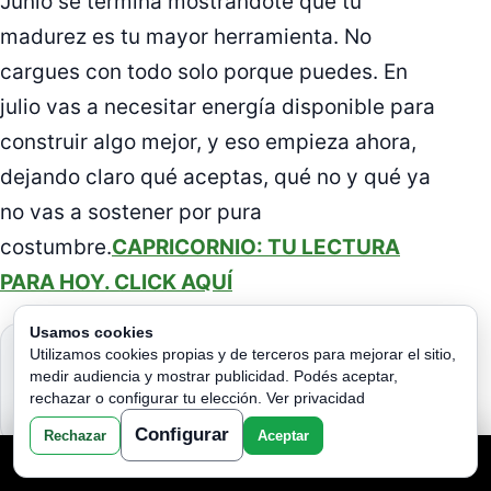
Junio se termina mostrándote que tu
madurez es tu mayor herramienta. No
cargues con todo solo porque puedes. En
julio vas a necesitar energía disponible para
construir algo mejor, y eso empieza ahora,
dejando claro qué aceptas, qué no y qué ya
no vas a sostener por pura
costumbre.
CAPRICORNIO: TU LECTURA
PARA HOY. CLICK AQUÍ
Usamos cookies
DESCUBRE QUIÉN SE
Utilizamos cookies propias y de terceros para mejorar el sitio,
SIENTE ATRAÍDO POR TI
medir audiencia y mostrar publicidad. Podés aceptar,
SEGÚN TU SIGNO DEL
rechazar o configurar tu elección.
Ver privacidad
ZODIACO
Configurar
Rechazar
Aceptar
TU LECTURA AQUI