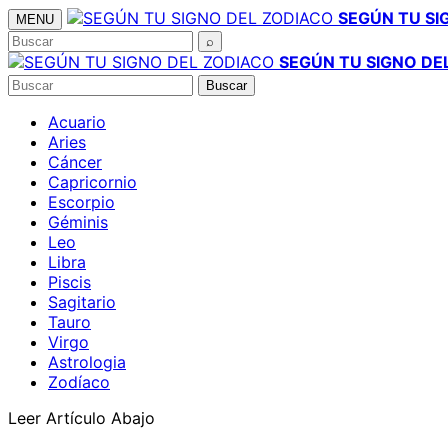
Saltar
SEGÚN TU SI
MENU
al
Buscar
⌕
contenido
SEGÚN TU SIGNO DE
Buscar
Buscar
Acuario
Aries
Cáncer
Capricornio
Escorpio
Géminis
Leo
Libra
Piscis
Sagitario
Tauro
Virgo
Astrologia
Zodíaco
Leer Artículo Abajo