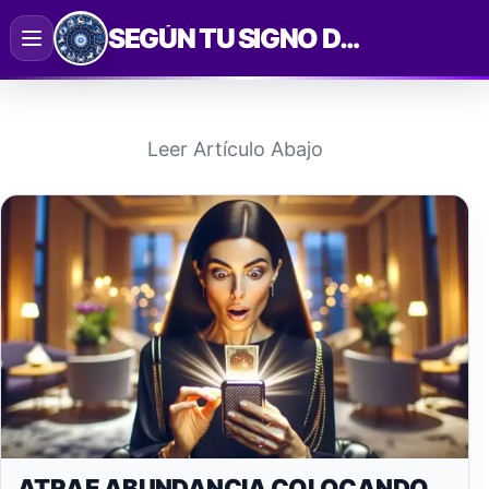
Saltar
SEGÚN TU SIGNO DEL ZODIACO
al
contenido
Leer Artículo Abajo
ATRAE ABUNDANCIA COLOCANDO