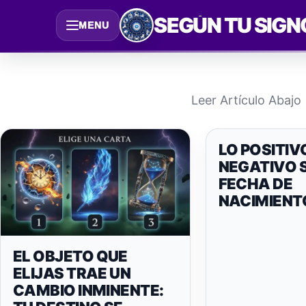
Saltar
SEGÚN TU SIGN
MENU
al
contenido
Leer Artículo Abajo
LO POSITIV
NEGATIVO 
FECHA DE
NACIMIENT
EL OBJETO QUE
ELIJAS TRAE UN
CAMBIO INMINENTE: