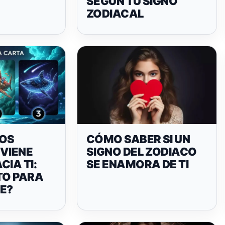
SEGÚN TU SIGNO
ZODIACAL
TOS
CÓMO SABER SI UN
 VIENE
SIGNO DEL ZODIACO
CIA TI:
SE ENAMORA DE TI
TO PARA
AE?