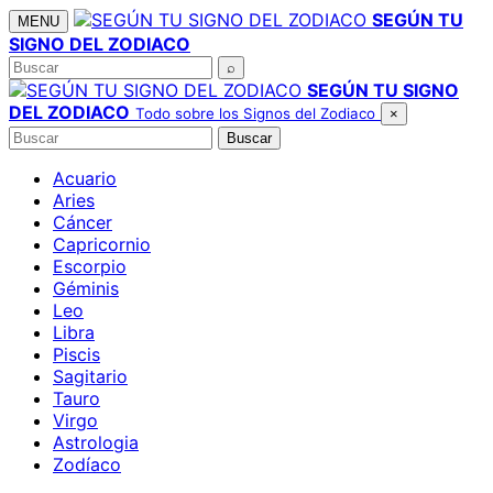
Saltar
SEGÚN TU
MENU
al
SIGNO DEL ZODIACO
contenido
Buscar
⌕
SEGÚN TU SIGNO
DEL ZODIACO
Todo sobre los Signos del Zodiaco
×
Buscar
Buscar
Acuario
Aries
Cáncer
Capricornio
Escorpio
Géminis
Leo
Libra
Piscis
Sagitario
Tauro
Virgo
Astrologia
Zodíaco