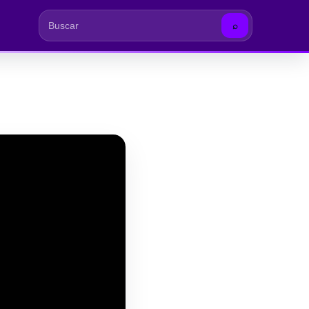
⌕
Buscar