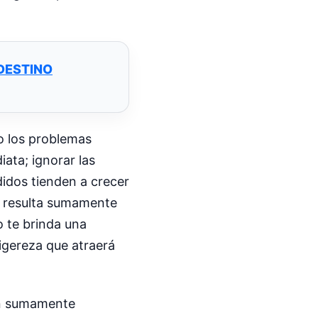
DESTINO
o los problemas
ata; ignorar las
didos tienden a crecer
, resulta sumamente
o te brinda una
igereza que atraerá
ión sumamente