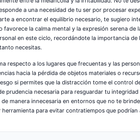
ente entre la melancolía y la irritabilidad. No te de
y responde a una necesidad de tu ser por procesar exp
e a encontrar el equilibrio necesario, te sugiero inte
no favorece la calma mental y la expresión serena de 
sonal en este ciclo, recordándote la importancia de l
 tanto necesitas.
a respecto a los lugares que frecuentas y las person
ncias hacia la pérdida de objetos materiales o recur
riesgo si permites que la distracción tome el control d
de prudencia necesaria para resguardar tu integridad 
e de manera innecesaria en entornos que no te brind
 herramienta para evitar contratiempos que podrían a