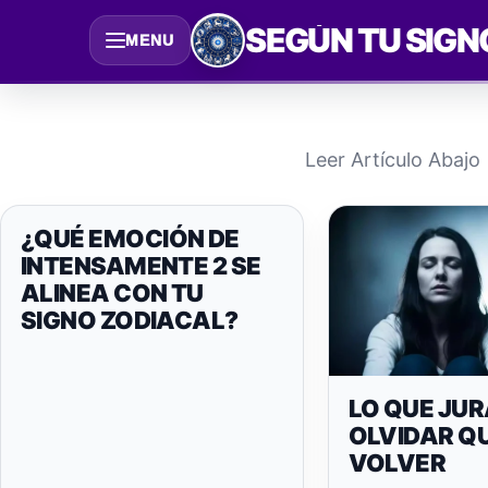
Saltar
SEGÚN TU SIGN
MENU
al
contenido
Leer Artículo Abajo
¿QUÉ EMOCIÓN DE
INTENSAMENTE 2 SE
ALINEA CON TU
SIGNO ZODIACAL?
LO QUE JU
OLVIDAR Q
VOLVER