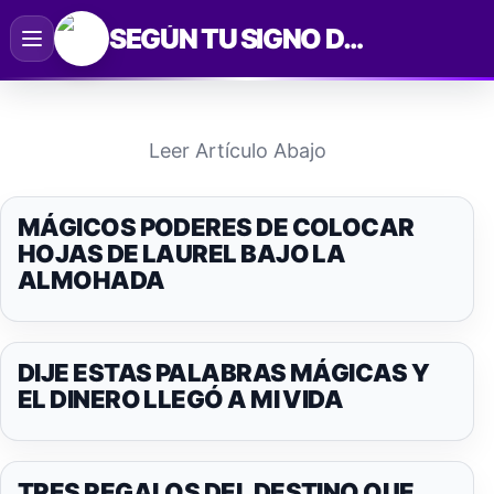
Saltar
SEGÚN TU SIGNO DEL ZODIACO
al
contenido
Leer Artículo Abajo
MÁGICOS PODERES DE COLOCAR
HOJAS DE LAUREL BAJO LA
ALMOHADA
DIJE ESTAS PALABRAS MÁGICAS Y
EL DINERO LLEGÓ A MI VIDA
TRES REGALOS DEL DESTINO QUE