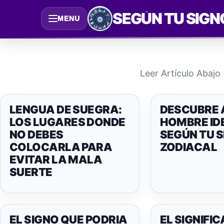
Saltar
SEGÚN TU SIGN
MENU
al
contenido
Leer Artículo Abajo
LENGUA DE SUEGRA:
DESCUBRE 
LOS LUGARES DONDE
HOMBRE ID
NO DEBES
SEGÚN TU 
COLOCARLA PARA
ZODIACAL
EVITAR LA MALA
SUERTE
EL SIGNO QUE PODRIA
EL SIGNIFI