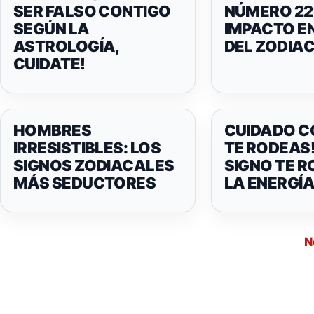
SER FALSO CONTIGO
NÚMERO 22
SEGÚN LA
IMPACTO EN
ASTROLOGÍA,
DEL ZODIA
CUIDATE!
HOMBRES
CUIDADO C
IRRESISTIBLES: LOS
TE RODEAS!
SIGNOS ZODIACALES
SIGNO TE 
MÁS SEDUCTORES
LA ENERGÍ
N