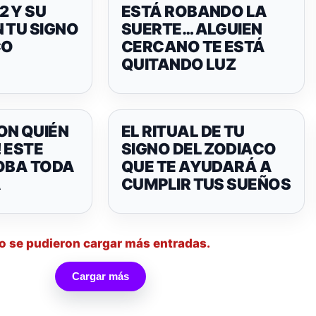
2 Y SU
ESTÁ ROBANDO LA
 TU SIGNO
SUERTE… ALGUIEN
CO
CERCANO TE ESTÁ
QUITANDO LUZ
ON QUIÉN
EL RITUAL DE TU
 ESTE
SIGNO DEL ZODIACO
ROBA TODA
QUE TE AYUDARÁ A
A
CUMPLIR TUS SUEÑOS
o se pudieron cargar más entradas.
Cargar más